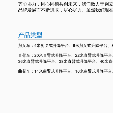
齐心协力，同心同德共创未来，我们致力于创
品牌发展而不断进取，尽心尽力。虽然我们现
产品类型
剪叉车：4米剪叉式升降平台、6米剪叉式升降平台、8
直臂车：20米直臂式升降平台、22米直臂式升降平台
36米直臂式升降平台、
38米直臂式升降平台、40
米直
曲臂车：14米曲臂式升降平台、16米曲臂式升降平台