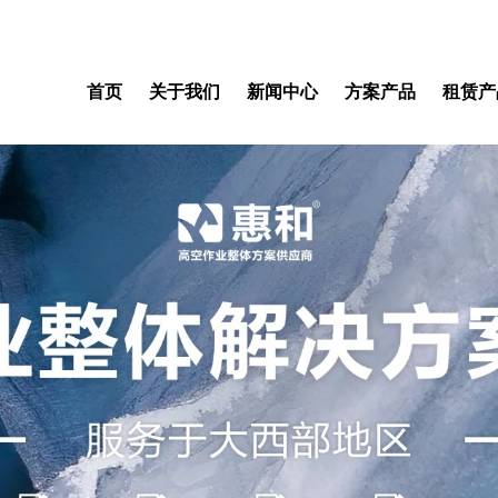
首页
关于我们
新闻中心
方案产品
租赁产