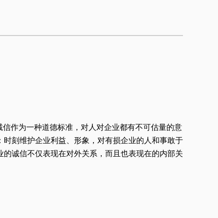
诚信作为一种道德标准，对人对企业都有不可估量的意
：时刻维护企业利益、形象，对有损企业的人和事敢于
业的诚信不仅表现在对外关系，而且也表现在的内部关