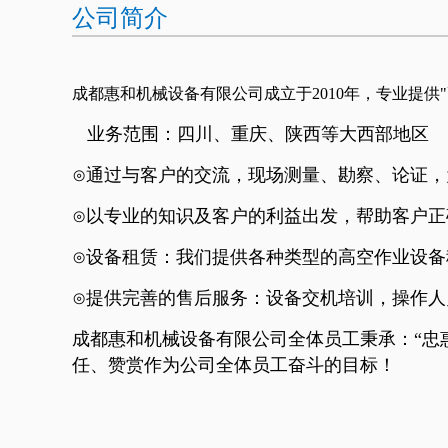
公司简介
成都惠和机械设备有限公司成立于2010年，专业提
业务范围：四川、重庆、陕西等大西部地区
⊙通过与客户的交流，现场测量、勘察、论证，
⊙以专业的知识及客户的利益出发，帮助客户
⊙设备租赁：我们提供各种类型的高空作业设备
⊙提供完善的售后服务：设备交机培训，操作
成都惠和机械设备有限公司全体员工秉承：“忠
任、赞赏作为公司全体员工奋斗的目标！