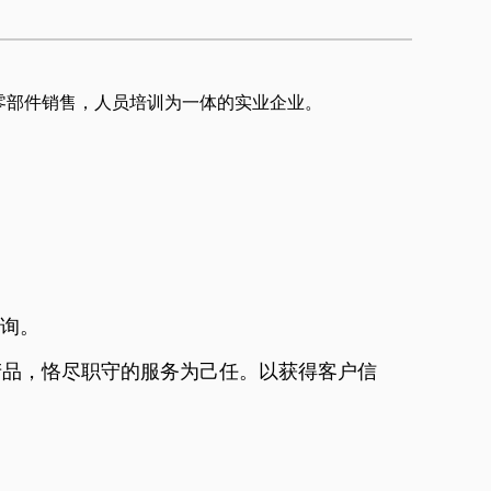
，零部件销售，人员培训为一体的
实业企业
。
咨询。
产品，恪尽职守的服务为己任。以获得客户信