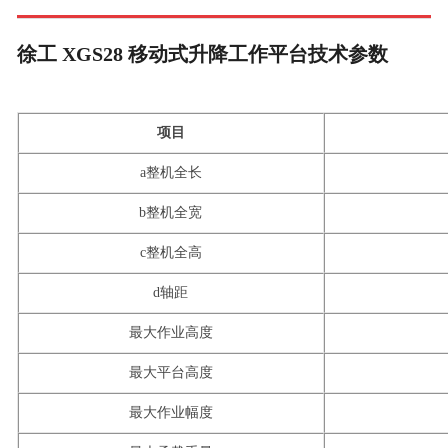
客户案例
徐工 XGS28 移动式升降工作平台技术参数
服务与支持
售后服务
配件服务
项目
服务保养
a整机全长
视频栏目
b整机全宽
剪叉型高空作业平台
c整机全高
曲臂型高空作业平台
d轴距
直臂型高空作业平台
最大作业高度
联系我们
最大平台高度
最大作业幅度