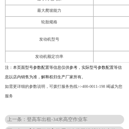
最大爬坡能力
轮胎规格
发动机型号
发动机额定功率
注：本页面型号参数配置等信息仅供参考，实际型号参数配置等信
息以店内销售为准，解释权归生产厂家所有。
如需更详细的参数说明，可拨打服务热线>>400-0011-198 竭诚为您
服务
上一条：登高车出租-34米高空作业车