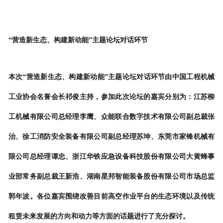
“营造新生态、构建新动能”主题论坛对话环节
本次“营造新生态、构建新动能”主题论坛对话环节由中国工程机械
工业协会名誉会长祁俊主持，参加此次论坛的嘉宾分别为：江苏柳
工机械有限公司总经理李鹰、众能联合数字技术有限公司副总裁张
治、徐工消防安全装备有限公司副总经理苏坤、东莞市家锋机械有
限公司总经理谭忠、浙江华铁应急设备科技股份有限公司大黄蜂事
业部常务副总裁王新浩、湖南星邦智能装备股份有限公司市场总监
郭年波。各位嘉宾围绕改善目前高空作业平台的生态环境以及传统
租赁未来发展的方向和动力等方面的话题进行了充分探讨。