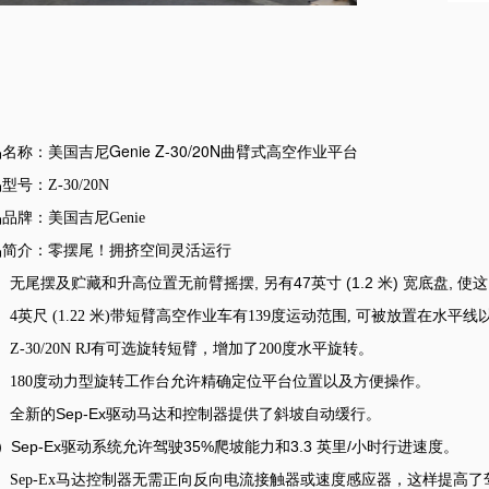
名称：美国吉尼Genie Z-30/20N曲臂式高空作业平台
型号：Z-30/20N
品牌：美国吉尼Genie
品简介：
零摆尾！拥挤空间灵活运行
,
47
(1.2
)
,
1）无尾摆及贮藏和升高位置无前臂摇摆
另有
英寸
米
宽底盘
使这
）4英尺 (1.22 米)带短臂高空作业车有139度运动范围, 可被放置在水平
）Z-30/20N RJ有可选旋转短臂，增加了200度水平旋转。
4）180度动力型旋转工作台允许精确定位平台位置以及方便操作。
Sep-Ex
）全新的
驱动马达和控制器提供了斜坡自动缓行。
）
Sep-Ex
35%
3.3
/
驱动系统允许驾驶
爬坡能力和
英里
小时行进速度。
）Sep-Ex马达控制器无需正向反向电流接触器或速度感应器，这样提高