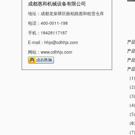
成都惠和机械设备有限公司
地址：成都龙泉驿区曲柏路惠和租赁仓库
电话：400-0011-198
手机：18428117187
产品
E-mail：hhjx@cdhhjx.com
网站：www.cdhhjx.com
产品
产品
产
（
（2
（3
（
（5
（6
（7