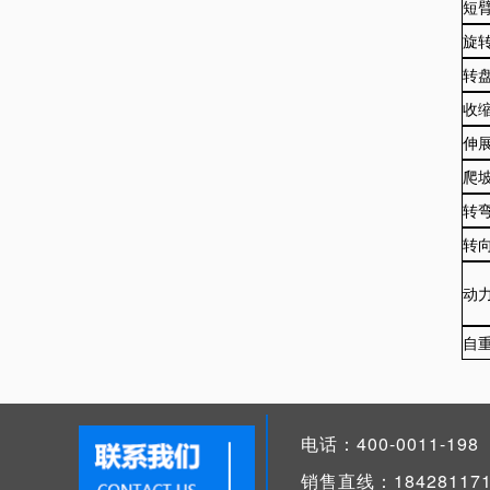
短
旋
转
收
伸
爬
转
转
动
自
电话：400-0011-198
销售直线：184281171