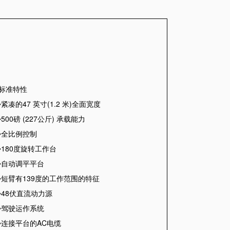
标准特性
•紧凑的
47
英寸
(1.2
米
)
全面宽度
•
500
磅
(227
公斤
)
承载能力
•全比例控制
•
180
度旋转工作台
•自动调平平台
•短臂有
139
度的工作范围的特征
•
48
伏直流动力源
•驾驶运作系统
•连接平台的
AC
电缆