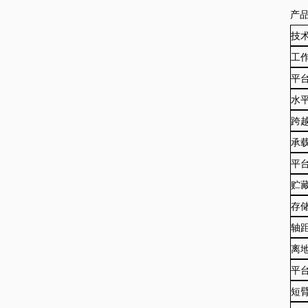
产
技
工
平
水
跨
承
平
贮
存
轴
离
平
短