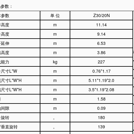
品参数：
术参数
单 位
Z30/20N
作高度
m
11.14
台高度
m
9.14
平延伸
m
6.53
越高度
m
3.86
载能力
kg
227
台尺寸
L*W
m
0.76*1.17
藏尺寸
L*W*H
m
5.11*1.19*2.0
储尺寸
L*W*H
m
3.5*1.19*2.08
距
m
1.58
地间隙
m
0.09
台旋转
。
180
臂垂直旋转
。
139