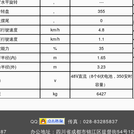
臂水平旋转
。
---
转转盘
。
355
盘摆尾
。
0
缩行驶速度
km/h
4.8
展行驶速度
km/h
1.1
坡能力
%
35
弯半径
(
内
)
m
1.65
向半径
(
外
)
m
3.23
48V直流（
8
个
6
伏电池，
350
安时
力
v
容量）
重
kg
6427
传真：028-83285837
QQ:
87
办公地址：四川省成都市锦江区提督街54号12