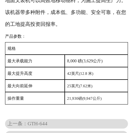
地面叉装机可以高效地移动物料，为施工提高生产力。
客户案例
该机器带多种附件，成本低、多功能、安全可靠，在您
服务与支持
的工地提高投资回报率。
售后服务
产品参数：
配件服务
规格
服务保养
视频栏目
最大承载能力
8,000 磅(3,629公斤)
剪叉型高空作业平台
最大提升高度
42英尺(12.8 米)
曲臂型高空作业平台
最大向前延伸
25英尺(7.62米)
直臂型高空作业平台
操作重量
21,930磅(9,947公斤)
联系我们
上一条：GTH-644