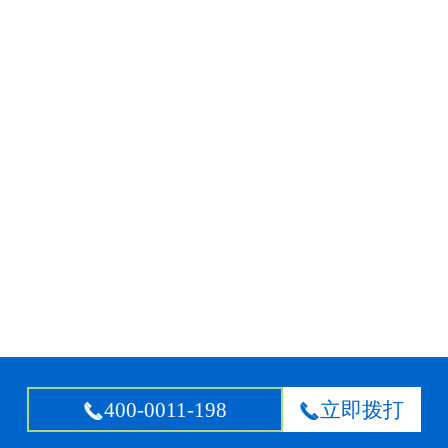
双桅柱高空作业平台
剪叉型高空作业平台
曲臂型高空作业平台
直臂型高空作业平台
拖车式高空作业平台
伸缩式叉装机
拖车式灯塔
铁路专用高空作业平台
租赁产品
剪叉型高空作业平台
曲臂型高空作业平台
400-0011-198
立即拨打


直臂型高空作业平台