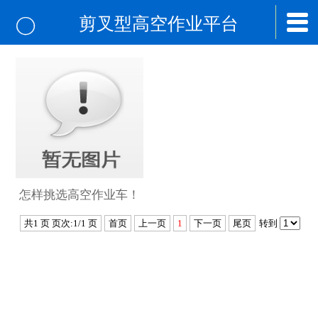



剪叉型高空作业平台
首页
关于我们
公司简介
人才招聘
资质认证
新闻中心
公司新闻
怎样挑选高空作业车！
公司公告
共1 页 页次:1/1 页
首页
上一页
1
下一页
尾页
转到
行业新闻
方案产品
移动式物料升降机
单桅柱高空作业平台