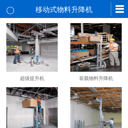



移动式物料升降机
首页
关于我们
公司简介
人才招聘
资质认证
新闻中心
公司新闻
超级提升机
装载物料升降机
公司公告
行业新闻
方案产品
移动式物料升降机
单桅柱高空作业平台